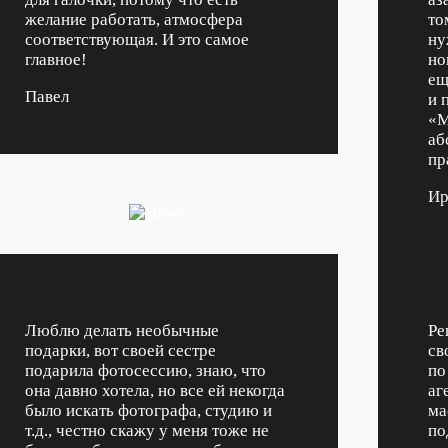
желание работать, атмосфера
то
соответствующая. И это самое
ну
главное!
но
ещ
Павел
и 
«М
аб
пр
Ир
Люблю делать необычные
Ре
подарки, вот своей сестре
св
подарила фотосессию, знаю, что
по
она давно хотела, но все ей некогда
аг
было искать фотографа, студию и
ма
т.д., честно скажу у меня тоже не
по