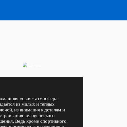
омашняя «своя» атмосфера
здаётся из милых и тёплых
лочей, из внимания к деталям и
страивания человеческого
щения. Ведь кроме спортивного
арта и интереса, а разговоров о