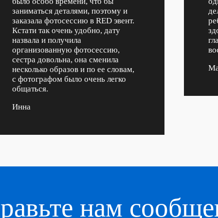
было особо времени, что бы
од
заниматься деталями, поэтому и
де
заказала фотосессию в RED эвент.
ре
Кстати так очень удобно, дату
зд
назвала и получила
гл
организованную фотосессию,
во
сестра довольна, она сменила
Ма
несколько образов и по ее словам,
с фотографом было очень легко
общаться.
Инна
равьте нам сообще