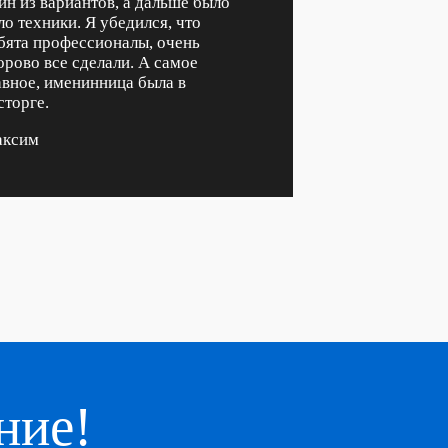
ин из вариантов, а дальше было
ло техники. Я убедился, что
бята профессионалы, очень
орово все сделали. А самое
авное, именинница была в
сторге.
ксим
ние!