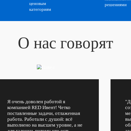
О нас говорят
Я очень доволен работой я
"Д
компанией RED Ивент! Четко
со
поставленные задачи, отлаженная
ме
работа. Работали с душой: всё
вы
выполнено на высшем уровне, а не
об
для галочки, потому что есть
аз