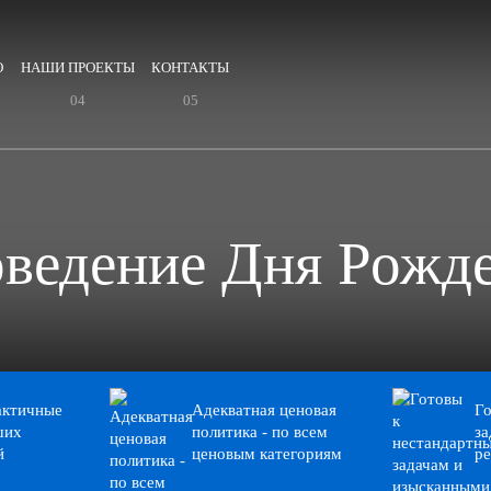
О
НАШИ ПРОЕКТЫ
КОНТАКТЫ
ведение Дня Рожд
актичные
Адекватная ценовая
Го
ших
политика - по всем
за
й
ценовым категориям
р